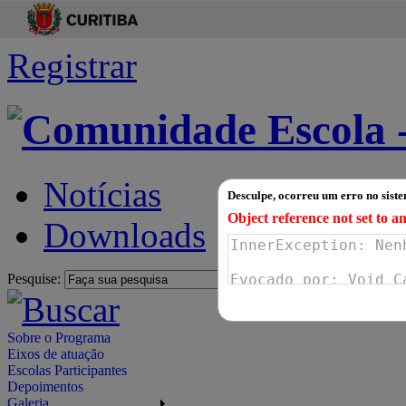
Registrar
Notícias
Desculpe, ocorreu um erro no sist
Object reference not set to an
Downloads
Pesquise:
Sobre o Programa
Eixos de atuação
Escolas Participantes
Depoimentos
Galeria