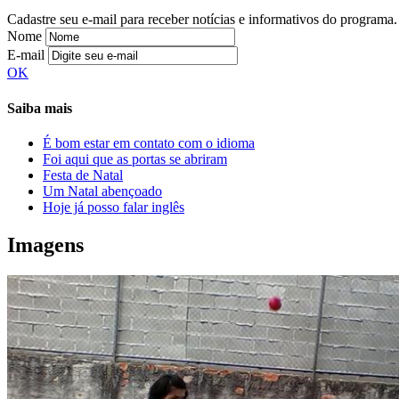
Cadastre seu e-mail para receber notícias e informativos do programa.
Nome
E-mail
OK
Saiba mais
É bom estar em contato com o idioma
Foi aqui que as portas se abriram
Festa de Natal
Um Natal abençoado
Hoje já posso falar inglês
Imagens